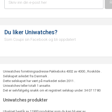
Du liker Uniwatches?
Som Coupii sin Facebook og bli oppdatert
Uniwatches forretningsadresse Pakkeboks 4002 av 4000 , Roskilde .
Selskapet avledet fra Danmark .
Dette selskapet har vært på markedet siden 2011 .
Uniwatches teller totalt 1 ansatte.
Det er selvfølgelig snakk om et registrert selskap under: 34 07 17 80
Uniwatches produkter
Utvalget består av 11900 produkter som du kan bli eier av.