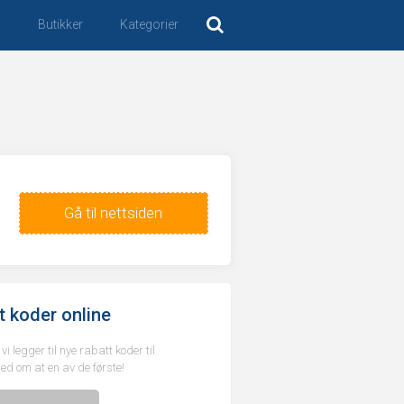
m
Butikker
Kategorier
Gå til nettsiden
t koder online
 legger til nye rabatt koder til
jed om at en av de første!