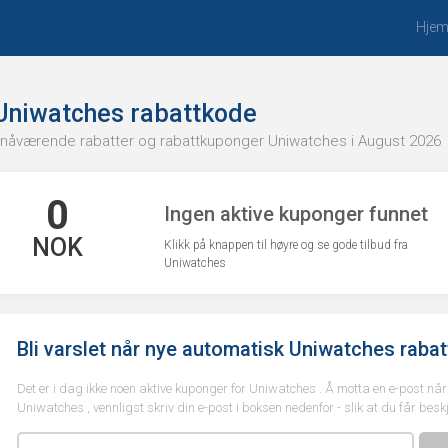
Hje
Uniwatches rabattkode
 nåværende rabatter og rabattkuponger Uniwatches i August 2026
0
Ingen aktive kuponger funnet
NOK
Klikk på knappen til høyre og se gode tilbud fra
Uniwatches
Bli varslet når nye automatisk Uniwatches rabat
Det er i dag ikke noen aktive kuponger for Uniwatches . Å motta en e-post når vi
Uniwatches , vennligst skriv din e-post i boksen nedenfor - slik at du får besk