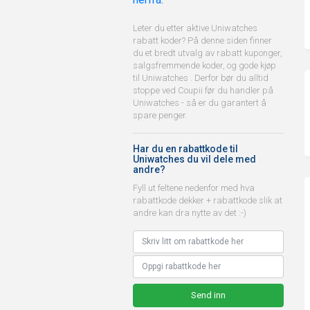
Leter du etter aktive Uniwatches
rabatt koder? På denne siden finner
du et bredt utvalg av rabatt kuponger,
salgsfremmende koder, og gode kjøp
til Uniwatches . Derfor bør du alltid
stoppe ved Coupii før du handler på
Uniwatches - så er du garantert å
spare penger.
Har du en rabattkode til
Uniwatches du vil dele med
andre?
Fyll ut feltene nedenfor med hva
rabattkode dekker + rabattkode slik at
andre kan dra nytte av det :-)