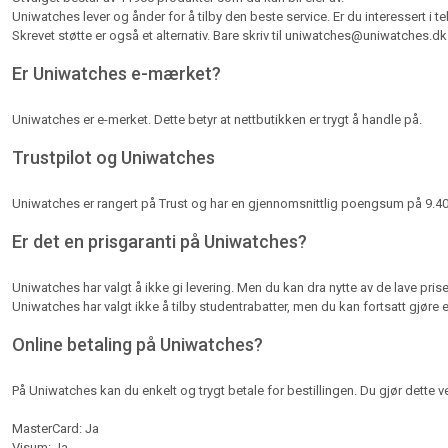
Uniwatches lever og ånder for å tilby den beste service. Er du interessert i te
Skrevet støtte er også et alternativ. Bare skriv til uniwatches@uniwatches.dk 
Er Uniwatches e-mærket?
Uniwatches er e-merket. Dette betyr at nettbutikken er trygt å handle på.
Trustpilot og Uniwatches
Uniwatches er rangert på Trust og har en gjennomsnittlig poengsum på 9.40 
Er det en prisgaranti på Uniwatches?
Uniwatches har valgt å ikke gi levering. Men du kan dra nytte av de lave prise
Uniwatches har valgt ikke å tilby studentrabatter, men du kan fortsatt gjøre
Online betaling på Uniwatches?
På Uniwatches kan du enkelt og trygt betale for bestillingen. Du gjør dette ve
MasterCard: Ja
Visum: Ja