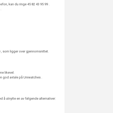
lefon, kan du ringe 45 82 43 95 99 .
.
, som ligger over gjennomsnittet.
ne likevel.
 en god avtale på Uniwatches .
d å utnytte en av følgende alternativer: