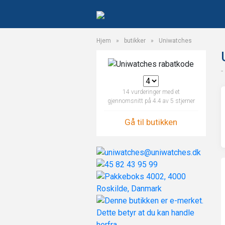
Hjem
»
butikker
»
Uniwatches
-
14
vurderinger med et
gjennomsnitt på
4.4
av 5 stjerner
Gå til butikken