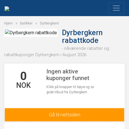
Hjem
»
butikker
»
Dyrbergkern
Dyrbergkern
rabattkode
- nåværende rabatter og
rabattkuponger Dyrbergkern i August 2026
Ingen aktive
0
kuponger funnet
NOK
Klikk på knappen til høyre og se
gode tilbud fra Dyrbergkern
Gå til nettsiden