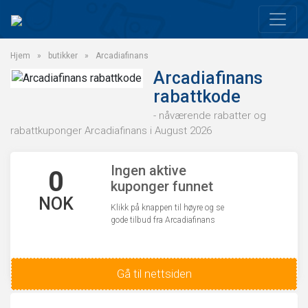
Hjem
»
butikker
»
Arcadiafinans
Arcadiafinans
rabattkode
- nåværende rabatter og
rabattkuponger Arcadiafinans i August 2026
Ingen aktive
0
kuponger funnet
NOK
Klikk på knappen til høyre og se
gode tilbud fra Arcadiafinans
Gå til nettsiden