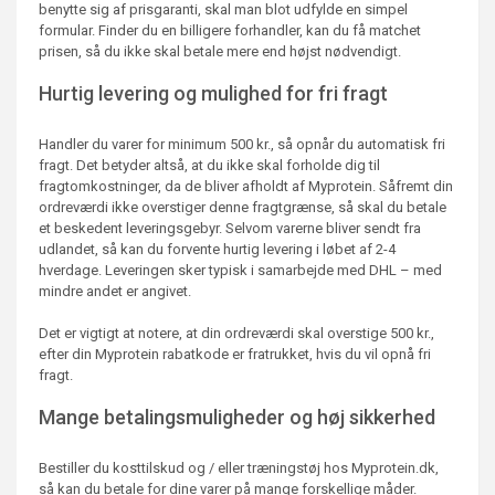
benytte sig af prisgaranti, skal man blot udfylde en simpel
formular. Finder du en billigere forhandler, kan du få matchet
prisen, så du ikke skal betale mere end højst nødvendigt.
Hurtig levering og mulighed for fri fragt
Handler du varer for minimum 500 kr., så opnår du automatisk fri
fragt. Det betyder altså, at du ikke skal forholde dig til
fragtomkostninger, da de bliver afholdt af Myprotein. Såfremt din
ordreværdi ikke overstiger denne fragtgrænse, så skal du betale
et beskedent leveringsgebyr. Selvom varerne bliver sendt fra
udlandet, så kan du forvente hurtig levering i løbet af 2-4
hverdage. Leveringen sker typisk i samarbejde med DHL – med
mindre andet er angivet.
Det er vigtigt at notere, at din ordreværdi skal overstige 500 kr.,
efter din Myprotein rabatkode er fratrukket, hvis du vil opnå fri
fragt.
Mange betalingsmuligheder og høj sikkerhed
Bestiller du kosttilskud og / eller træningstøj hos Myprotein.dk,
så kan du betale for dine varer på mange forskellige måder.