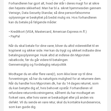
Forhandleren har gjort alt, hvad der står i deres magt for at sikre
den højeste sikkerhed. Man har bl.a. sikret hjemmesiden gennem
Verisign, Data Security Standar, så dine personfølsomme
oplysninger er beskyttet på bedst mulig vis. Hos forhandleren
kan du betale på følgende måder:
• Kreditkort (VISA, Mastercard, American Express m.fl.)
• PayPal
Når du skal betale for dine varer, bliver du altid viderestillet til en
krypteret og sikker side. Her kan du trygt og sikkert indtaste dine
betalingsoplysninger. Husk altid at indløse din Myprotein
rabatkode, før du går videre til betalingen.
Gennemsigtig og fordelagtig returpolitik
Modtager du en eller flere vare(r), som ikke lever op til dine
forventninger, så har du naturligvis mulighed for at returnere dem.
Når du handler hos Myprotein.dk, har du 14 dages returret, som
du kan benytte dig af, hvis behovet opstår. Forhandleren vil
refundere returomkostningerne, såfremt du har modtaget en
forkert vare, eller hvis varen er beskadiget eller på anden vis
defekt. Vil du sende en vare retur, skal du kontakte kundeservice,
som kan guide dig.