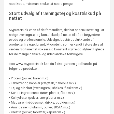
rabatkode, hvis man ønsker at spare penge.
Stort udvalg af træningstøj og kosttilskud på
nettet
Myprotein.dk er en af de forhandlere, der har specialiseret sig i at
sælge træningstøj og kosttilskud på nettet til både begyndere,
øvede og professionelle. Udvalget består udelukkende af
produkter fra eget brand, Myprotein, som er kendt i store dele af
verden. Sortimentet vokser sig konstant større og større til glæde
for de mange danske- og udenlandske forbrugere.
Hos www.myprotein.dk kan du f.eks. gøre en god handel på
følgende produkter:
• Protein (pulver, barer m.v.)
• Tabletter og kapsler (vægttab, fiskeolie m.v.)
• Tøj og tilbehør (træningstøj, shakes, flasker m.v.)
• Sunde ingredienser (urter, planter, fibre m.v.)
• Kulhydrater (pulver, energibarer m.v.)
• Madvarer (nøddesmør, drikke, cookies m.v.)
• Aminosyrer (glutamin, pulver, BCAA m.v.)
• Kreatin (pulver, tabletter, kapsler m.v.)