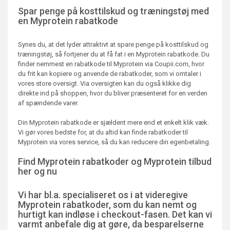
Spar penge på kosttilskud og træningstøj med
en Myprotein rabatkode
Synes du, at det lyder attraktivt at spare penge på kosttilskud og
træningstøj, så fortjener du at få fat i en Myprotein rabatkode. Du
finder nemmest en rabatkode til Myprotein via Coupii.com, hvor
du frit kan kopiere og anvende de rabatkoder, som vi omtaler i
vores store oversigt. Via oversigten kan du også klikke dig
direkte ind på shoppen, hvor du bliver præsenteret for en verden
af spændende varer.
Din Myprotein rabatkode er sjældent mere end et enkelt klik væk.
Vi gør vores bedste for, at du altid kan finde rabatkoder til
Myprotein via vores service, så du kan reducere din egenbetaling.
Find Myprotein rabatkoder og Myprotein tilbud
her og nu
Vi har bl.a. specialiseret os i at videregive
Myprotein rabatkoder, som du kan nemt og
hurtigt kan indløse i checkout-fasen. Det kan vi
varmt anbefale dig at gøre, da besparelserne