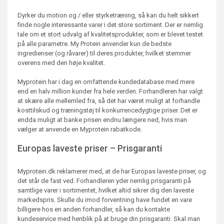
Dyrker du motion og / eller styrketræning, så kan du helt sikkert
finde nogle interessante varer i det store sortiment. Der er nemlig
tale om et stort udvalg af kvalitetsprodukter, som er blevet testet
på alle parametre. My Protein anvender kun de bedste
ingredienser (og råvarer) til deres produkter, hvilket stemmer
overens med den høje kvalitet.
Myprotein har i dag en omfattende kundedatabase med mere
end en halv million kunder fra hele verden. Forhandleren har valgt
at skære alle mellemled fra, så det har været muligt at forhandle
kosttilskud og træningstøj til konkurrencedygtige priser. Det er
endda muligt at banke prisen endnu længere ned, hvis man
vælger at anvende en Myprotein rabatkode.
Europas laveste priser – Prisgaranti
Myprotein.dk reklamerer med, at de har Europas laveste priser, og
det står de fast ved. Forhandleren yder nemlig prisgaranti på
samtlige varer i sortimentet, hvilket altid sikrer dig den laveste
markedspris. Skulle du imod forventning have fundet en vare
billigere hos en anden forhandler, så kan du kontakte
kundeservice med henblik på at bruge din prisgaranti. Skal man