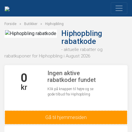
Forside
»
Butikker
»
Hiphopbling
Hiphopbling
rabatkode
- aktuelle rabatter og
rabatkuponer for Hiphopbling i August 2026
Ingen aktive
0
rabatkoder fundet
kr
Klik på knappen til højre og se
gode tilbud fra Hiphopbling
Gå til hjemmesiden