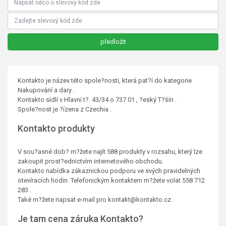
Kontakto je název této spole?nosti, která pat?í do kategorie
Nakupování a dary .
Kontakto sídlí v Hlavní t?. 43/34 o 737 01 , ?eský T?šín .
Spole?nost je ?ízena z Czechia .
Kontakto produkty
V sou?asné dob? m?žete najít 588 produkty v rozsahu, který lze
zakoupit prost?ednictvím internetového obchodu.
Kontakto nabídka zákaznickou podporu ve svých pravidelných
otevíracích hodin. Telefonickým kontaktem m?žete volat 558 712
283 .
Také m?žete napsat e-mail pro kontakt@kontakto.cz .
Je tam cena záruka Kontakto?