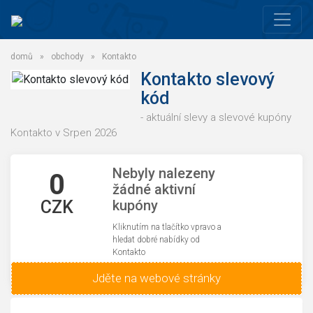
domů
»
obchody
»
Kontakto
Kontakto slevový
kód
- aktuální slevy a slevové kupóny
Kontakto v Srpen 2026
Nebyly nalezeny
0
žádné aktivní
CZK
kupóny
Kliknutím na tlačítko vpravo a
hledat dobré nabídky od
Kontakto
Jděte na webové stránky